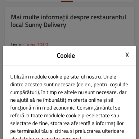
Mai multe informații despre restaurantul
local Sunny Delivery
Livrare
începe 10:00
X
Cookie
Ridicare personală
începe 10:00
Plăți
Utilizăm module cookie pe site-ul nostru. Unele
Plată în numerar, Plată cu cardul în restaurant, Plată cu cardul la
dintre acestea sunt necesare (de ex., pentru coșul de
livrare.
cumpărături), în timp ce altele nu sunt necesare, dar
ne ajută să ne îmbunătățim oferta online și să
Zone de livrare
funcționăm în mod economic. Consimțământul se
referă la toate modulele cookie preselectate sau
Nume
selectate de tine, stocarea aferentă a informațiilor
Taxă de livrare
pe terminalul tău și citirea și prelucrarea ulterioare
ale datelor cu caracter personal.