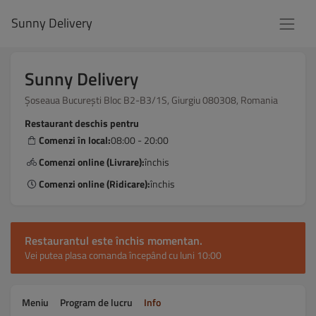
Sunny Delivery
Sunny Delivery
Șoseaua București Bloc B2-B3/1S, Giurgiu 080308, Romania
Restaurant deschis pentru
Comenzi în local:
08:00 - 20:00
Comenzi online (Livrare):
închis
Comenzi online (Ridicare):
închis
Restaurantul este închis momentan.
Vei putea plasa comanda începând cu luni 10:00
Meniu
Program de lucru
Info