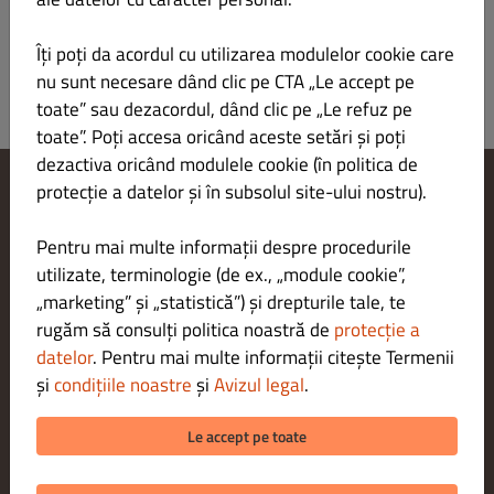
Sunny Area
Gratuit la toate comenzile
Îți poți da acordul cu utilizarea modulelor cookie care
nu sunt necesare dând clic pe CTA „Le accept pe
toate” sau dezacordul, dând clic pe „Le refuz pe
toate”. Poți accesa oricând aceste setări și poți
dezactiva oricând modulele cookie (în politica de
protecție a datelor și în subsolul site-ului nostru).
Modificare setări cookie-uri
Contactează-ne
Pentru mai multe informații despre procedurile
Politica de confidențialitate
utilizate, terminologie (de ex., „module cookie”,
Termeni și condiții
„marketing” și „statistică”) și drepturile tale, te
Aviz juridic
rugăm să consulți politica noastră de
protecție a
METODE DE PLATĂ PENTRU LIVRARE
datelor
. Pentru mai multe informații citește Termenii
și
condițiile noastre
și
Avizul legal
.
METODE DE PLATĂ PENTRU RIDICARE
Le accept pe toate