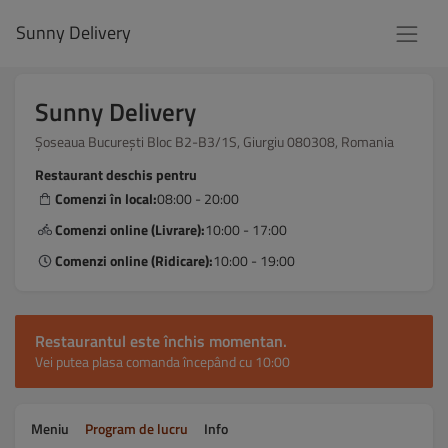
Sunny Delivery
Sunny Delivery
Șoseaua București Bloc B2-B3/1S, Giurgiu 080308, Romania
Restaurant deschis pentru
Comenzi în local:
08:00 - 20:00
Comenzi online (Livrare):
10:00 - 17:00
Comenzi online (Ridicare):
10:00 - 19:00
Restaurantul este închis momentan.
Vei putea plasa comanda începând cu 10:00
Meniu
Program de lucru
Info