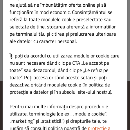
vineri
(08:00 -
(10:00 -
(10:00 - 19:00)
ne ajută să ne îmbunătățim oferta online și să
20:00)
17:00)
funcționăm în mod economic. Consimțământul se
referă la toate modulele cookie preselectate sau
sâmbătă
(08:00 -
ÎNCHIS
ÎNCHIS
selectate de tine, stocarea aferentă a informațiilor
20:00)
pe terminalul tău și citirea și prelucrarea ulterioare
duminică
(08:00 -
ÎNCHIS
ÎNCHIS
ale datelor cu caracter personal.
20:00)
Îți poți da acordul cu utilizarea modulelor cookie care
nu sunt necesare dând clic pe CTA „Le accept pe
toate” sau dezacordul, dând clic pe „Le refuz pe
toate”. Poți accesa oricând aceste setări și poți
dezactiva oricând modulele cookie (în politica de
protecție a datelor și în subsolul site-ului nostru).
Modificare setări cookie-uri
Contactează-ne
Pentru mai multe informații despre procedurile
Politica de confidențialitate
utilizate, terminologie (de ex., „module cookie”,
Termeni și condiții
„marketing” și „statistică”) și drepturile tale, te
Aviz juridic
rugăm să consulți politica noastră de
protecție a
METODE DE PLATĂ PENTRU LIVRARE