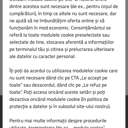
dintre acestea sunt necesare (de ex., pentru coșul de
Niciuna
cumpărături), în timp ce altele nu sunt necesare, dar
ne ajută să ne îmbunătățim oferta online și să
funcționăm în mod economic. Consimțământul se
referă la toate modulele cookie preselectate sau
selectate de tine, stocarea aferentă a informațiilor
pe terminalul tău și citirea și prelucrarea ulterioare
ale datelor cu caracter personal.
TRIMITERE
Îți poți da acordul cu utilizarea modulelor cookie care
nu sunt necesare dând clic pe CTA „Le accept pe
toate” sau dezacordul, dând clic pe „Le refuz pe
toate”. Poți accesa oricând aceste setări și poți
dezactiva oricând modulele cookie (în politica de
protecție a datelor și în subsolul site-ului nostru).
Modificare setări cookie-uri
Contactează-ne
Pentru mai multe informații despre procedurile
Politica de confidențialitate
utilizate, terminologie (de ex., „module cookie”,