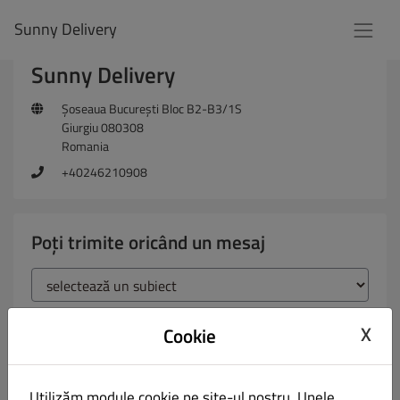
Sunny Delivery
Sunny Delivery
Șoseaua București Bloc B2-B3/1S
Giurgiu 080308
Romania
+40246210908
Poți trimite oricând un mesaj
X
Cookie
Utilizăm module cookie pe site-ul nostru. Unele